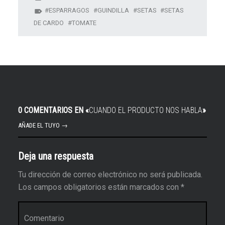
ESPARRAGOS
GUINDILLA
SETAS
SETAS
DE CARDO
TOMATE
0 COMENTARIOS EN «
CUANDO EL PRODUCTO NOS HABLA
»
AÑADE EL TUYO →
Deja una respuesta
Tu dirección de correo electrónico no será publicada.
Los campos obligatorios están marcados con
*
Comentario
*