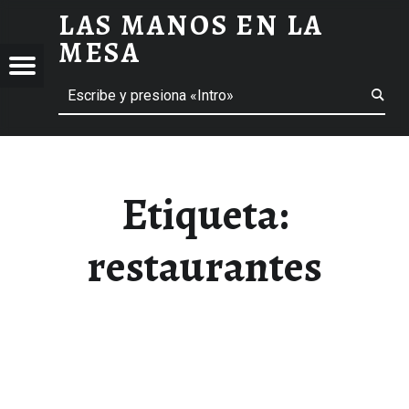
LAS MANOS EN LA
RESTAURANTES ARCHIVOS - LAS MANOS EN LA MESA
MESA
Menú
Buscar
BLOG DE GASTRONOMÍA Y EXPERIENCIAS GASTRONÓMICAS
OS
A
 GASTRONÓMICAS
Etiqueta:
restaurantes