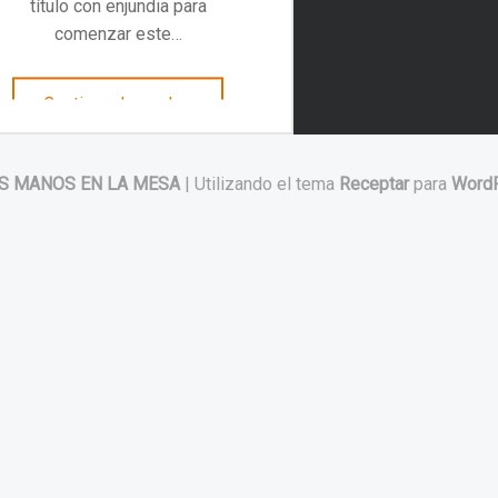
título con enjundia para
comenzar este…
“De Raíces y Tierra. Gaytán”
Continuar leyendo
…
S MANOS EN LA MESA
|
Utilizando el tema
Receptar
para
Word