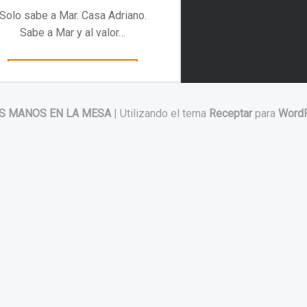
Solo sabe a Mar. Casa Adriano.
Sabe a Mar y al valor…
“Solo sabe a Mar. Casa Adriano”
Continuar leyendo
…
S MANOS EN LA MESA
|
Utilizando el tema
Receptar
para
Word