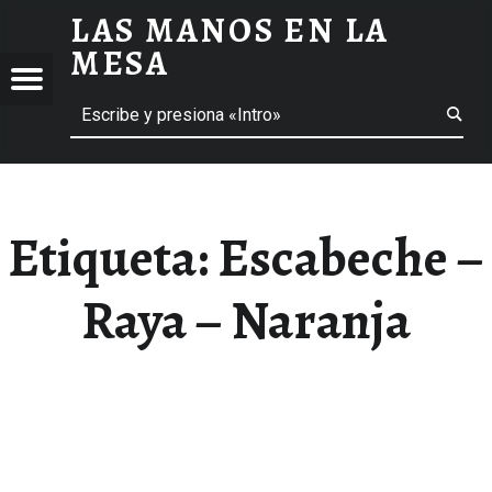
LAS MANOS EN LA
ESCABECHE - RAYA - NARANJA ARCHIVOS - LAS MANOS EN LA MESA
MESA
Menú
Buscar
BLOG DE GASTRONOMÍA Y EXPERIENCIAS GASTRONÓMICAS
OS
A
 GASTRONÓMICAS
Etiqueta:
Escabeche –
Raya – Naranja