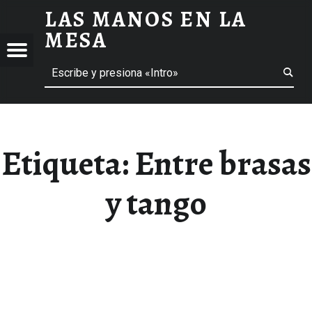
LAS MANOS EN LA
ENTRE BRASAS Y TANGO ARCHIVOS - LAS MANOS EN LA MESA
MESA
Menú
Buscar
BLOG DE GASTRONOMÍA Y EXPERIENCIAS GASTRONÓMICAS
OS
A
 GASTRONÓMICAS
Etiqueta:
Entre brasas
y tango