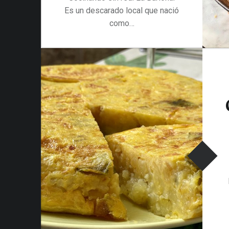
Es un descarado local que nació
como…
“Cocinando sin red. La Burlona”
Continuar leyendo
…