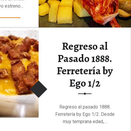
evo estreno…
“Es la Monda. La Fonda Lironda.”
yendo
…
Regreso al
Pasado 1888.
Ferretería by
Ego 1/2
Regreso al pasado 1888.
Ferretería by Ego 1/2. Desde
muy temprana edad,…