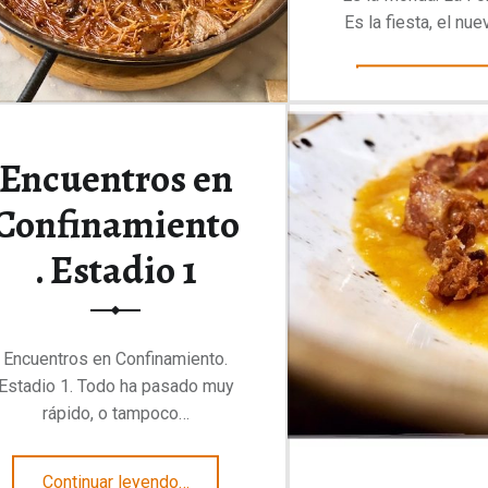
Es la fiesta, el nu
Continuar le
Encuentros en
Confinamiento
. Estadio 1
Encuentros en Confinamiento.
Estadio 1. Todo ha pasado muy
rápido, o tampoco…
“Encuentros en Confinamiento. Estadio 1”
Continuar leyendo
…