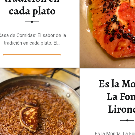
cada plato
Casa de Comidas: El sabor de la
tradición en cada plato. El…
“Casa de Comidas: El sabor de la tradición en cada plato”
Continuar leyendo
…
Es la M
La Fo
Liron
Es la Monda. La Fo