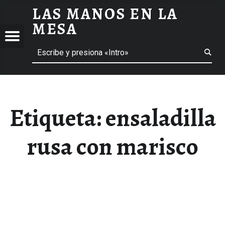
LAS MANOS EN LA
ENSALADILLA RUSA CON MARISCO ARCHIVOS - LAS MANOS EN LA MESA
MESA
Menú
Buscar
BLOG DE GASTRONOMÍA Y EXPERIENCIAS GASTRONÓMICAS
OS
A
 GASTRONÓMICAS
Etiqueta:
ensaladilla
rusa con marisco