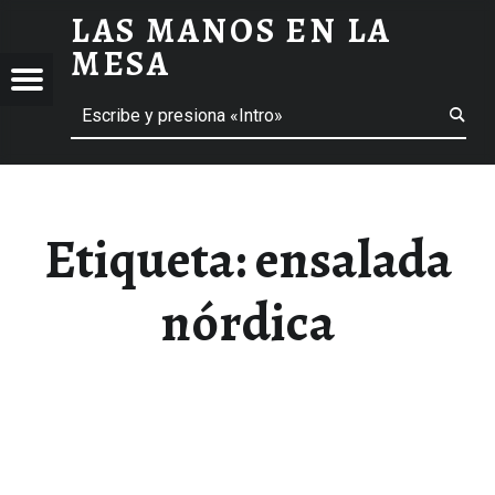
LAS MANOS EN LA
ENSALADA NÓRDICA ARCHIVOS - LAS MANOS EN LA MESA
MESA
Menú
Buscar
BLOG DE GASTRONOMÍA Y EXPERIENCIAS GASTRONÓMICAS
OS
A
 GASTRONÓMICAS
Etiqueta:
ensalada
nórdica