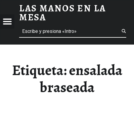
LAS MANOS EN LA
ENSALADA BRASEADA ARCHIVOS - LAS MANOS EN LA MESA
MESA
Menú
Buscar
BLOG DE GASTRONOMÍA Y EXPERIENCIAS GASTRONÓMICAS
OS
A
 GASTRONÓMICAS
Etiqueta:
ensalada
braseada