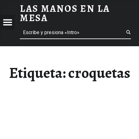
LAS MANOS EN LA
CROQUETAS ARCHIVOS - LAS MANOS EN LA MESA
MESA
Menú
Buscar
BLOG DE GASTRONOMÍA Y EXPERIENCIAS GASTRONÓMICAS
OS
A
 GASTRONÓMICAS
Etiqueta:
croquetas