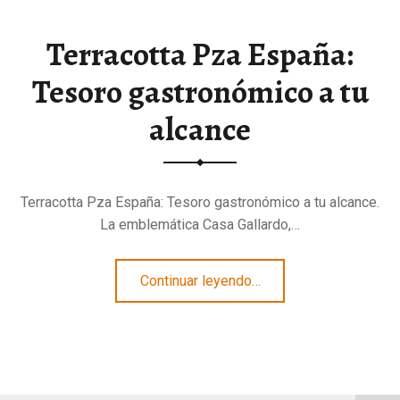
Terracotta Pza España:
Tesoro gastronómico a tu
alcance
Terracotta Pza España: Tesoro gastronómico a tu alcance.
La emblemática Casa Gallardo,…
“Terracotta Pza España: Tesoro gastronómico a tu alcance”
Continuar leyendo
…