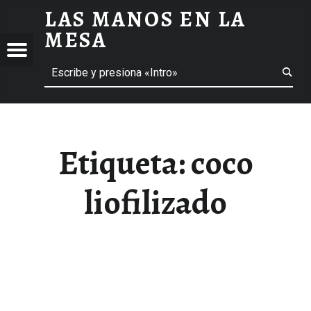
LAS MANOS EN LA
COCO LIOFILIZADO ARCHIVOS - LAS MANOS EN LA MESA
MESA
Menú
Buscar
BLOG DE GASTRONOMÍA Y EXPERIENCIAS GASTRONÓMICAS
OS
A
 GASTRONÓMICAS
Etiqueta:
coco
liofilizado