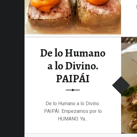
De lo Humano
a lo Divino.
PAIPÁI
De lo Humano a lo Divino.
PAIPÁI. Empezamos por lo
HUMANO. Ya…
“De lo Humano a lo Divino. PAIPÁI”