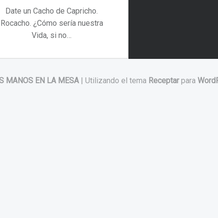
Date un Cacho de Capricho.
Rocacho. ¿Cómo sería nuestra
Vida, si no…
“Date un Cacho de Capricho. Rocacho”
Continuar leyendo
…
S MANOS EN LA MESA
|
Utilizando el tema
Receptar
para
Word