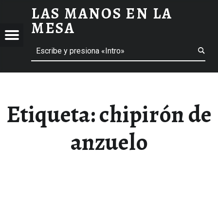
LAS MANOS EN LA
CHIPIRÓN DE ANZUELO ARCHIVOS - LAS MANOS EN LA MESA
MESA
Menú
Buscar
BLOG DE GASTRONOMÍA Y EXPERIENCIAS GASTRONÓMICAS
OS
A
 GASTRONÓMICAS
Etiqueta:
chipirón de
anzuelo