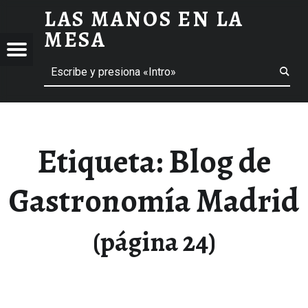
LAS MANOS EN LA
BLOG DE GASTRONOMÍA MADRID ARCHIVOS - PÁGINA 24 DE 24 - LAS MANOS EN LA MESA
MESA
Menú
Buscar
BLOG DE GASTRONOMÍA Y EXPERIENCIAS GASTRONÓMICAS
OS
A
 GASTRONÓMICAS
Etiqueta:
Blog de
Gastronomía Madrid
(página 24)