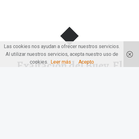
Las cookies nos ayudan a ofrecer nuestros servicios.
Al utilizar nuestros servicios, acepta nuestro uso de
Exaltación del Buey. El
cookies.
Leer más
Acepto
Capricho
Exaltación del Buey. El Capricho. Habíamos seguido por las
«redes» su ruta…
“Exaltación del Buey. El Capricho”
Continuar leyendo
…