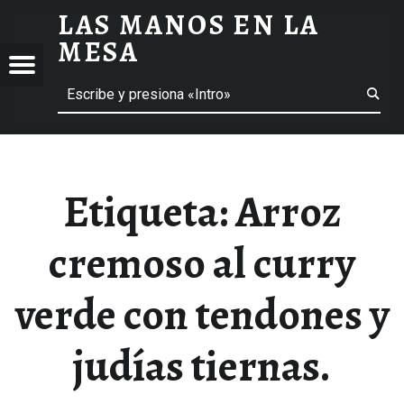
LAS MANOS EN LA
ARROZ CREMOSO AL CURRY VERDE CON TENDONES Y JUDÍAS TIERNAS. ARCHIVOS - LAS MANOS EN LA MESA
MESA
Menú
Buscar
BLOG DE GASTRONOMÍA Y EXPERIENCIAS GASTRONÓMICAS
OS
A
 GASTRONÓMICAS
Etiqueta:
Arroz
cremoso al curry
verde con tendones y
judías tiernas.