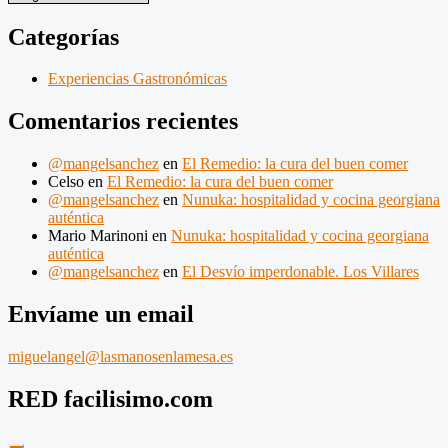
últimos
Gastro-
Categorías
Post
Experiencias Gastronómicas
Comentarios recientes
@mangelsanchez
en
El Remedio: la cura del buen comer
Celso
en
El Remedio: la cura del buen comer
@mangelsanchez
en
Nunuka: hospitalidad y cocina georgiana
auténtica
Mario Marinoni
en
Nunuka: hospitalidad y cocina georgiana
auténtica
@mangelsanchez
en
El Desvío imperdonable. Los Villares
Envíame un email
miguelangel@lasmanosenlamesa.es
RED facilisimo.com