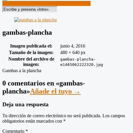
Menú
Navegación
Publicado en:
LOS FRESCOS DEL BARRIO
Buscar
de
entradas
gambas-plancha
Imagen publicada el:
junio 4, 2016
Tamaño de la imagen:
480 × 640 px
Nombre del archivo de
gambas-plancha-
imagen:
e1465062222320.jpg
Gambas a la plancha
0 comentarios en «
gambas-
plancha
»
Añade el tuyo →
Deja una respuesta
Tu dirección de correo electrónico no será publicada.
Los campos
obligatorios están marcados con
*
Comentario
*