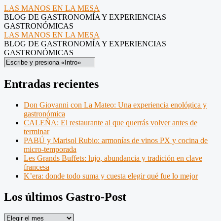
gambas-
LAS MANOS EN LA MESA
BLOG DE GASTRONOMÍA Y EXPERIENCIAS
plancha
GASTRONÓMICAS
-
gambas-
LAS MANOS EN LA MESA
BLOG DE GASTRONOMÍA Y EXPERIENCIAS
LAS
plancha
GASTRONÓMICAS
MANOS
-
Saltar
Buscar
al
EN
LAS
contenido
Entradas recientes
LA
MANOS
MESA
EN
Don Giovanni con La Mateo: Una experiencia enológica y
gastronómica
LA
CALEÑA: El restaurante al que querrás volver antes de
MESA
terminar
PABÚ y Marisol Rubio: armonías de vinos PX y cocina de
micro-temporada
Les Grands Buffets: lujo, abundancia y tradición en clave
francesa
K’era: donde todo suma y cuesta elegir qué fue lo mejor
Los últimos Gastro-Post
Los