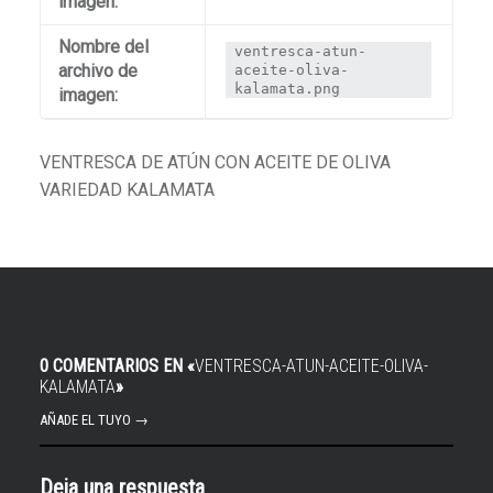
imagen:
Nombre del
ventresca-atun-
archivo de
aceite-oliva-
kalamata.png
imagen:
VENTRESCA DE ATÚN CON ACEITE DE OLIVA
VARIEDAD KALAMATA
0 COMENTARIOS EN «
VENTRESCA-ATUN-ACEITE-OLIVA-
KALAMATA
»
AÑADE EL TUYO →
Deja una respuesta