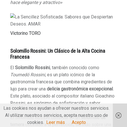
hace elegante y atractivo»
Victorino TORO
Solomillo Rossini: Un Clásico de la Alta Cocina
Francesa
El
Solomillo Rossini
, también conocido como
Tournedó Rossini
, es un plato icónico de la
gastronomía francesa que combina ingredientes de
lujo para crear una
delicia gastronómica excepcional
.
Este plato, asociado al compositor italiano Gioachino
Rossini, es sinónimo de sofisticación y sabor.
Las cookies nos ayudan a ofrecer nuestros servicios.
Al utilizar nuestros servicios, acepta nuestro uso de
El Solomillo Rossini consiste en un
solomillo de
cookies.
Leer más
Acepto
ternera
cocinado a la perfección, servido sobre una