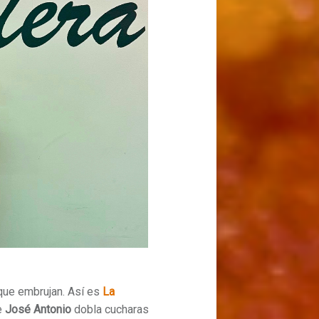
 que embrujan. Así es
La
e
José Antonio
dobla cucharas