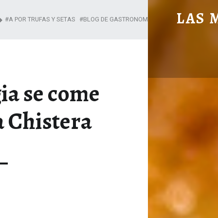
DONDE LA MAGIA SE COME Y DISFRUTA. LA CHISTERA - LAS MANOS EN LA MESA
LAS 
A POR TRUFAS Y SETAS
BLOG DE GASTRONOMÍA COMUNIDAD MADRID
BLOG DE GASTRONOMÍA Y EXPERIENC
ia se come
a Chistera