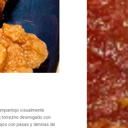
trampantojo visualmente
n torrezno desmigado con
rojos con pasas y láminas de