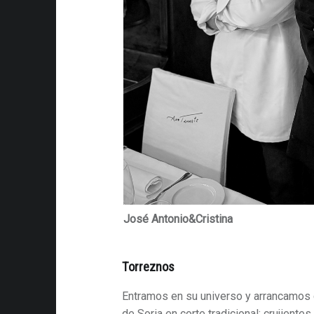
José Antonio&Cristina
Torreznos
Entramos en su universo y arrancamos
de Soria en corte tradicional: crujientes