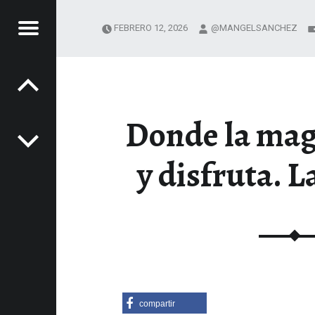
Menú
FEBRERO 12, 2026
@MANGELSANCHEZ
Navegación de entradas
NOS
LA
Donde la mag
SA
XPERIENCIAS GASTRONÓMICAS
y disfruta. L
nido
compartir