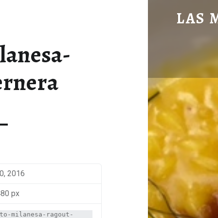
RISOTTO-MILANESA-RAGOUT-TERNERA - LAS MANOS EN LA MESA
LAS 
BLOG DE GASTRONOMÍA Y EXPERIENC
lanesa-
ernera
0, 2016
480 px
to-milanesa-ragout-