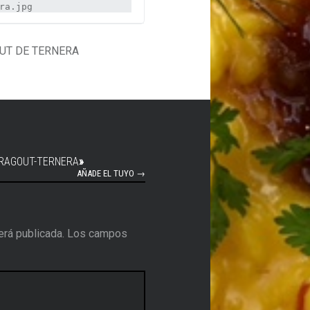
ra.jpg
UT DE TERNERA
-RAGOUT-TERNERA
»
AÑADE EL TUYO →
erá publicada.
Los campos