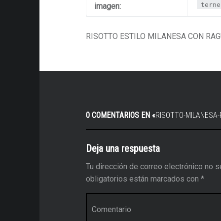
terne
imagen:
RISOTTO ESTILO MILANESA CON RAG
0 COMENTARIOS EN «
RISOTTO-MILANESA
Deja una respuesta
Tu dirección de correo electrónico no s
obligatorios están marcados con
*
Comentario
*