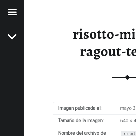
Menú
Navegación de entradas
risotto-mi
NOS
LA
ragout-t
SA
XPERIENCIAS GASTRONÓMICAS
nido
Imagen publicada el:
mayo 3
Tamaño de la imagen:
640 × 
Nombre del archivo de
risot