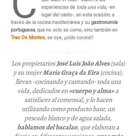
C
experiencias de
toda una vida
, -en
lugar del canto-, en esta ocasión, a
través de la cocina mediterránea y su
gastronomía
portuguesa
, que no solo se come, sino también en
Tras Os Montes
, se oye, ¡¡oído cocina!!
Los propietarios
José Luis João Alves
(sala)
y su mujer
Maria Graça da Eira
(cocina)
,
llevan -cocinando y cantando-
toda una
vida
, dedicados en
«cuerpo y alma»
a
satisfacer al comensal, y lo hacen
utilizando como producto base, un
pescado blanco y de agua salada,
hablamos del bacalao
, que elaboran a