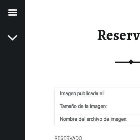
Menú
Navegación de entradas
Reser
NOS
LA
SA
XPERIENCIAS GASTRONÓMICAS
nido
Imagen publicada el:
Tamaño de la imagen:
Nombre del archivo de imagen:
RESERVADO