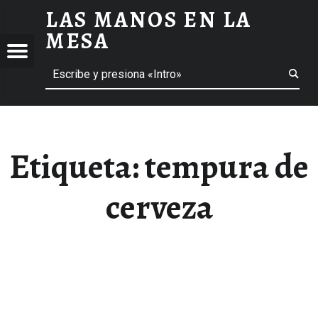
LAS MANOS EN LA
TEMPURA DE CERVEZA ARCHIVOS - LAS MANOS EN LA MESA
MESA
Menú
Buscar
BLOG DE GASTRONOMÍA Y EXPERIENCIAS GASTRONÓMICAS
OS
A
 GASTRONÓMICAS
Etiqueta:
tempura de
cerveza