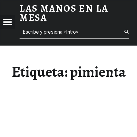
LAS MANOS EN LA
PIMIENTA ARCHIVOS - LAS MANOS EN LA MESA
MESA
Menú
Buscar
BLOG DE GASTRONOMÍA Y EXPERIENCIAS GASTRONÓMICAS
OS
A
 GASTRONÓMICAS
Etiqueta:
pimienta