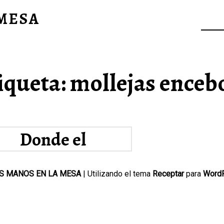
 MESA
iqueta:
mollejas enceb
Donde el
lechazo se
S MANOS EN LA MESA
|
Utilizando el tema
Receptar
para
Word
convierte en
una gran
emoción.