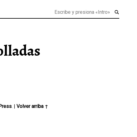
olladas
Press
.
|
Volver arriba ↑