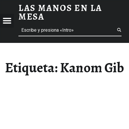
LAS MANOS EN LA
KANOM GIB ARCHIVOS - LAS MANOS EN LA MESA
MESA
Menú
Buscar
BLOG DE GASTRONOMÍA Y EXPERIENCIAS GASTRONÓMICAS
OS
A
 GASTRONÓMICAS
Etiqueta:
Kanom Gib