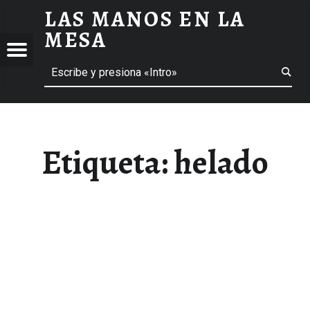
LAS MANOS EN LA
HELADO ARCHIVOS - LAS MANOS EN LA MESA
MESA
Menú
Buscar
BLOG DE GASTRONOMÍA Y EXPERIENCIAS GASTRONÓMICAS
OS
A
 GASTRONÓMICAS
Etiqueta:
helado