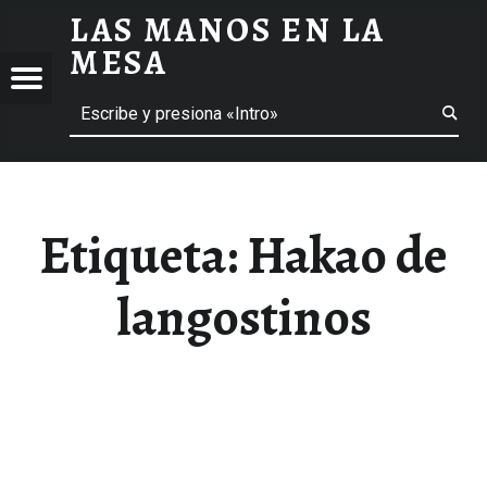
LAS MANOS EN LA
HAKAO DE LANGOSTINOS ARCHIVOS - LAS MANOS EN LA MESA
MESA
Menú
Buscar
BLOG DE GASTRONOMÍA Y EXPERIENCIAS GASTRONÓMICAS
OS
A
 GASTRONÓMICAS
Etiqueta:
Hakao de
langostinos