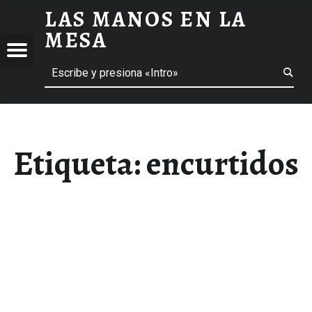
LAS MANOS EN LA
ENCURTIDOS ARCHIVOS - LAS MANOS EN LA MESA
MESA
Menú
Buscar
BLOG DE GASTRONOMÍA Y EXPERIENCIAS GASTRONÓMICAS
OS
A
 GASTRONÓMICAS
Etiqueta:
encurtidos