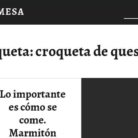
 MESA
queta:
croqueta de qu
Lo importante
es cómo se
come.
Marmitón