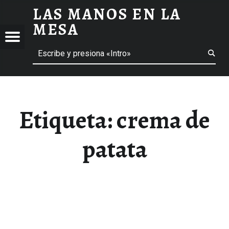
LAS MANOS EN LA
CREMA DE PATATA ARCHIVOS - LAS MANOS EN LA MESA
MESA
Menú
Buscar
BLOG DE GASTRONOMÍA Y EXPERIENCIAS GASTRONÓMICAS
OS
A
 GASTRONÓMICAS
Etiqueta:
crema de
patata