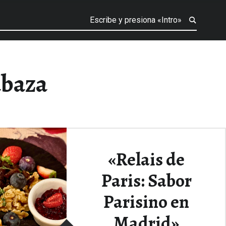
abaza
«Relais de
Paris: Sabor
Parisino en
Madrid»