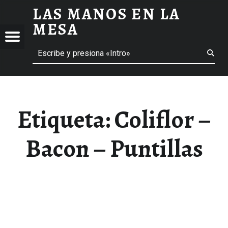
LAS MANOS EN LA
COLIFLOR - BACON - PUNTILLAS ARCHIVOS - LAS MANOS EN LA MESA
MESA
Menú
Buscar
BLOG DE GASTRONOMÍA Y EXPERIENCIAS GASTRONÓMICAS
OS
A
 GASTRONÓMICAS
Etiqueta:
Coliflor –
Bacon – Puntillas