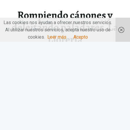
Rompiendo cánones y
Las cookies nos ayudan a ofrecer nuestros servicios.
deleitando paladares. La
Al utilizar nuestros servicios, acepta nuestro uso de
Llorería
cookies.
Leer más
Acepto
La Llorería es un pequeño restaurante ubicado en el barrio
de Chueca…
“Rompiendo cánones y deleitando paladares. La Llorería”
Continuar leyendo
…
© 2026
LAS MANOS EN LA MESA
|
Utilizando
el tema
Receptar
para
WordPress
.
|
Volver