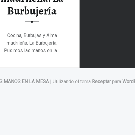
Burbujería
Cocina, Burbujas y Alma
madrileña. La Burbujería.
Pusimos las manos en la…
“Cocina, Burbujas y Alma madrileña. La Burbujería”
Continuar leyendo
…
S MANOS EN LA MESA
|
Utilizando el tema
Receptar
para
Word