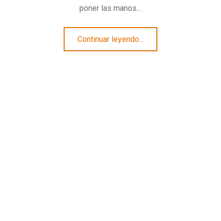
poner las manos…
“Un viaje fascinante. ASIAN ARMY”
Continuar leyendo
…