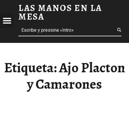
LAS MANOS EN LA
AJO PLACTON Y CAMARONES ARCHIVOS - LAS MANOS EN LA MESA
MESA
Menú
Buscar
BLOG DE GASTRONOMÍA Y EXPERIENCIAS GASTRONÓMICAS
OS
A
 GASTRONÓMICAS
Etiqueta:
Ajo Placton
y Camarones