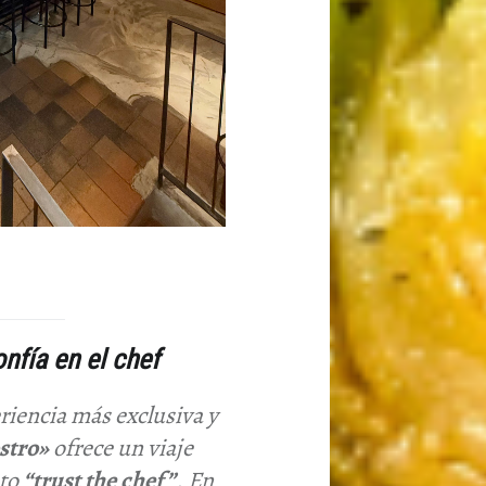
fía en el chef
iencia más exclusiva y
stro»
ofrece un viaje
pto
“trust the chef”
. En