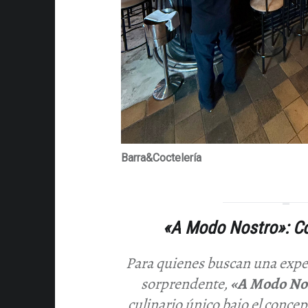
Barra&Coctelería
«A Modo Nostro»: Con
Para quienes buscan una exper
sorprendente,
«A Modo No
culinario único bajo el conce