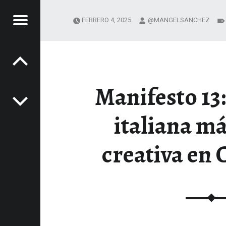
Menú
FEBRERO 4, 2025
@MANGELSANCHEZ
Navegación de entradas
NOS
LA
Manifesto 13:
SA
XPERIENCIAS GASTRONÓMICAS
italiana má
creativa en
nido