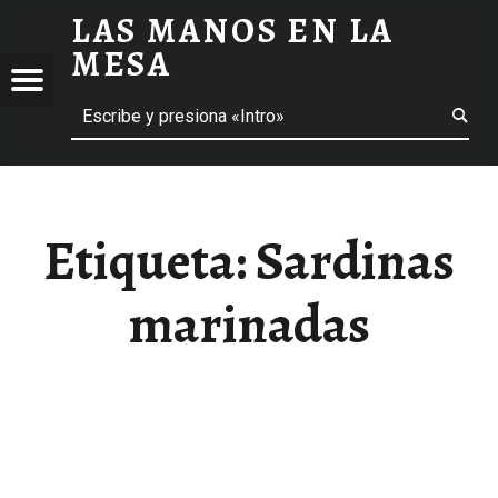
LAS MANOS EN LA
SARDINAS MARINADAS ARCHIVOS - LAS MANOS EN LA MESA
MESA
Menú
Buscar
BLOG DE GASTRONOMÍA Y EXPERIENCIAS GASTRONÓMICAS
OS
A
 GASTRONÓMICAS
Etiqueta:
Sardinas
marinadas