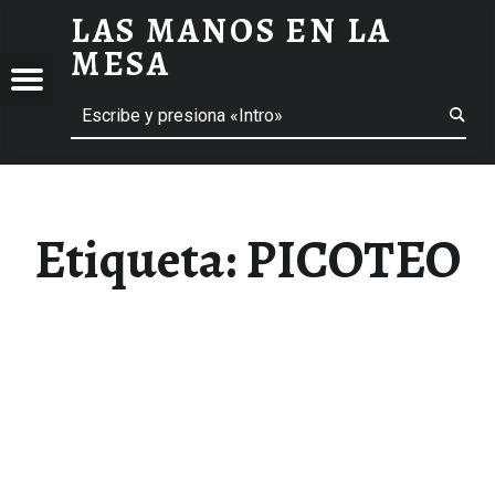
LAS MANOS EN LA
PICOTEO ARCHIVOS - LAS MANOS EN LA MESA
MESA
Menú
Buscar
BLOG DE GASTRONOMÍA Y EXPERIENCIAS GASTRONÓMICAS
OS
A
 GASTRONÓMICAS
Etiqueta:
PICOTEO