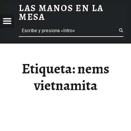
LAS MANOS EN LA
NEMS VIETNAMITA ARCHIVOS - LAS MANOS EN LA MESA
MESA
Menú
Buscar
BLOG DE GASTRONOMÍA Y EXPERIENCIAS GASTRONÓMICAS
OS
A
 GASTRONÓMICAS
Etiqueta:
nems
vietnamita