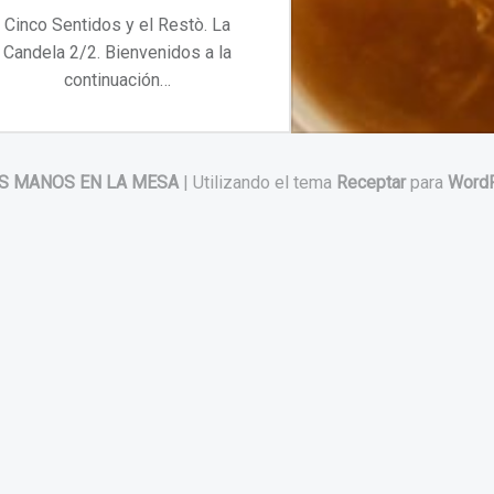
Cinco Sentidos y el Restò. La
Candela 2/2. Bienvenidos a la
continuación…
“Cinco Sentidos y el Restò. La Candela 2/2”
Continuar leyendo
…
S MANOS EN LA MESA
|
Utilizando el tema
Receptar
para
Word