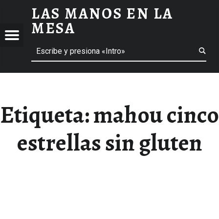
LAS MANOS EN LA
MAHOU CINCO ESTRELLAS SIN GLUTEN ARCHIVOS - LAS MANOS EN LA MESA
MESA
Menú
Buscar
BLOG DE GASTRONOMÍA Y EXPERIENCIAS GASTRONÓMICAS
OS
A
 GASTRONÓMICAS
Etiqueta:
mahou cinco
estrellas sin gluten