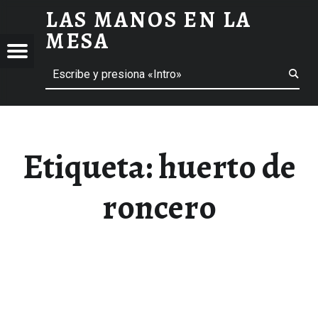
LAS MANOS EN LA
HUERTO DE RONCERO ARCHIVOS - LAS MANOS EN LA MESA
MESA
Menú
Buscar
BLOG DE GASTRONOMÍA Y EXPERIENCIAS GASTRONÓMICAS
OS
A
 GASTRONÓMICAS
Etiqueta:
huerto de
roncero