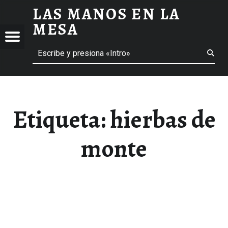
LAS MANOS EN LA
HIERBAS DE MONTE ARCHIVOS - LAS MANOS EN LA MESA
MESA
Menú
Buscar
BLOG DE GASTRONOMÍA Y EXPERIENCIAS GASTRONÓMICAS
OS
A
 GASTRONÓMICAS
Etiqueta:
hierbas de
monte