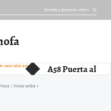
hofa
A58 Puerta al
Cielo de
Press
.
|
Volver arriba ↑
Madrid.
ARAHY