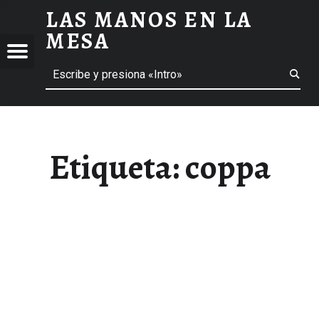
LAS MANOS EN LA
COPPA ARCHIVOS - LAS MANOS EN LA MESA
MESA
Menú
Buscar
BLOG DE GASTRONOMÍA Y EXPERIENCIAS GASTRONÓMICAS
OS
A
 GASTRONÓMICAS
Etiqueta:
coppa