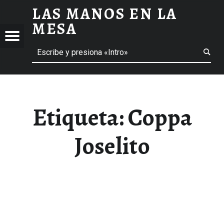
LAS MANOS EN LA
COPPA JOSELITO ARCHIVOS - LAS MANOS EN LA MESA
MESA
Menú
Buscar
BLOG DE GASTRONOMÍA Y EXPERIENCIAS GASTRONÓMICAS
OS
A
 GASTRONÓMICAS
Etiqueta:
Coppa
Joselito