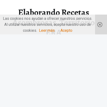
Elaborando Recetas
Las cookies nos ayudan a ofrecer nuestros servicios.
Asombrosas, Territorio
Al utilizar nuestros servicios, acepta nuestro uso de
ERA
cookies.
Leer más
Acepto
Elaborando Recetas Asombrosas, Territorio ERA. El punto
de partida de un Viaje…
“Elaborando Recetas Asombrosas, Territorio ERA”
Continuar leyendo
…
© 2026
LAS MANOS EN LA MESA
|
Utilizando
el tema
Receptar
para
WordPress
.
|
Volver