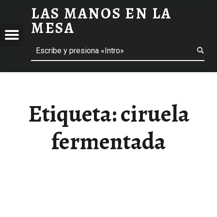
LAS MANOS EN LA
CIRUELA FERMENTADA ARCHIVOS - LAS MANOS EN LA MESA
MESA
Menú
Buscar
BLOG DE GASTRONOMÍA Y EXPERIENCIAS GASTRONÓMICAS
OS
A
 GASTRONÓMICAS
Etiqueta:
ciruela
fermentada